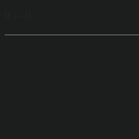
{{ ... }}